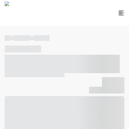
----
----- -----
----- -----
----
-----
---- ------
----- ----- -- ------ ---- ---- -- ----- ----- -----
--- ------
----- ----- -- ------ ----- ----- -- ------
-------------
Compartilhar
Favorito