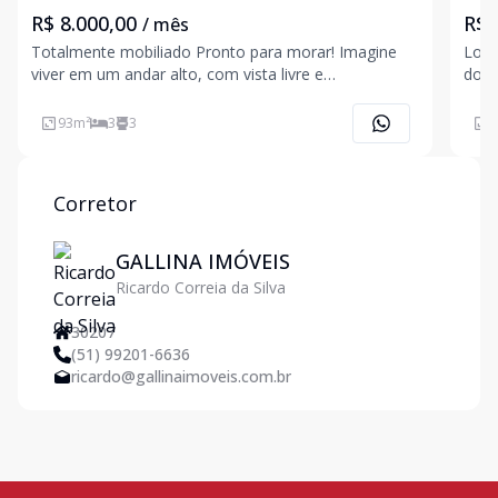
R$ 8.000,00
R$ 
/ mês
Totalmente mobiliado Pronto para morar! Imagine
Loca
viver em um andar alto, com vista livre e
do C
permanente, onde a luz natural entra suavemente e
dife
a ventilação traz aquela sensação de leveza todos os
100%
93
m²
3
3
1
dias.Este apartamento entrega exatamente o que
apar
você procura: c
serv
Corretor
GALLINA IMÓVEIS
Ricardo Correia da Silva
30207
(51) 99201-6636
ricardo@gallinaimoveis.com.br