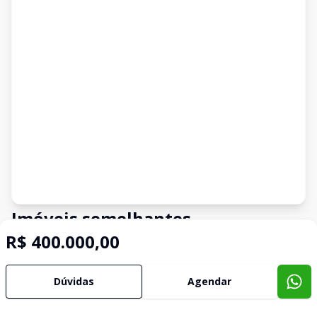
Imóveis semelhantes
R$ 400.000,00
Confira imóveis semelhantes
Dúvidas
Agendar
Cód:
4945
Comparar
Có