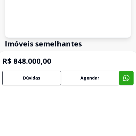
Imóveis semelhantes
Confira imóveis semelhantes
R$ 848.000,00
Dúvidas
Agendar
Cód:
APTO3402
Comparar
Có