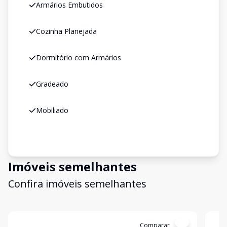
Armários Embutidos
Cozinha Planejada
Dormitório com Armários
Gradeado
Mobiliado
Imóveis semelhantes
Confira imóveis semelhantes
Cód:
4940
Comparar
Có