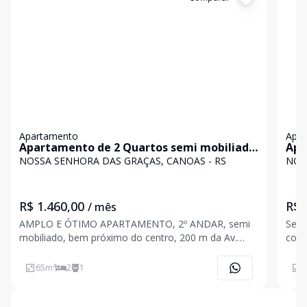
Apartamento
Apa
Apartamento de 2 Quartos semi mobiliado
Apa
com vaga de garagem no bairro Nossa
NOSSA SENHORA DAS GRAÇAS, CANOAS - RS
NOS
Senhora das Graças
R$ 1.460,00
R$ 
/ mês
AMPLO E ÓTIMO APARTAMENTO, 2º ANDAR, semi
Se v
mobiliado, bem próximo do centro, 200 m da Av.
conf
Inconfidência, da Brozauto, disponível para aluguel,
exce
em Canoas. NO 2 º ANDAR, COM 65 M² DE
São 
65
m²
2
1
6
APARTAMENTO. Possui 2 dormitórios amplos, 1
em C
banheiro mobiliado, com box,
priv