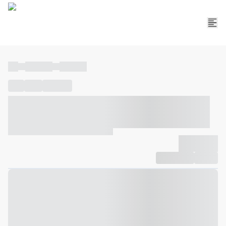
----
----- -----
----- -----
----
-----
---- ------
----- ----- -- ------ ---- ---- -- ----- ----- -----
--- ------
----- ----- -- ------ ----- ----- -- ------
-------------
Compartilhar
Favorito