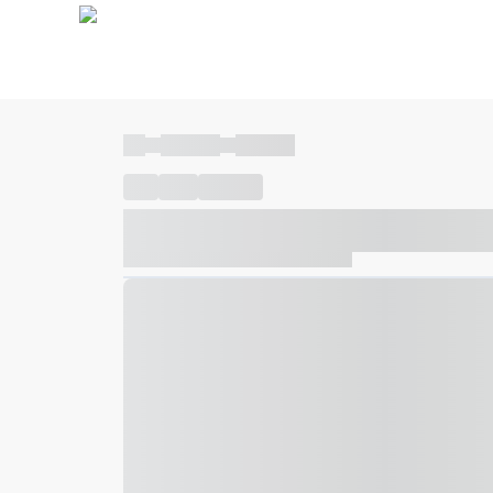
----
----- -----
----- -----
----
-----
---- ------
----- ----- -- ------ ---- ---- -- ---
----- ----- -- ------ ----- ----- -- ------