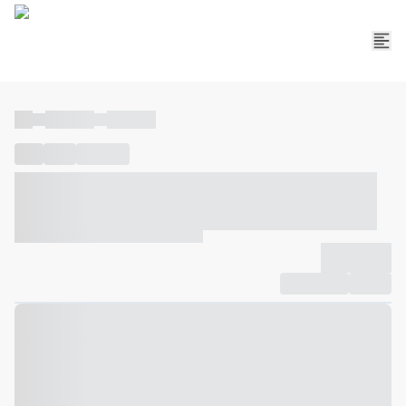
----
----- -----
----- -----
----
-----
---- ------
----- ----- -- ------ ---- ---- -- ----- ----- -----
--- ------
----- ----- -- ------ ----- ----- -- ------
-------------
Compartilhar
Favorito