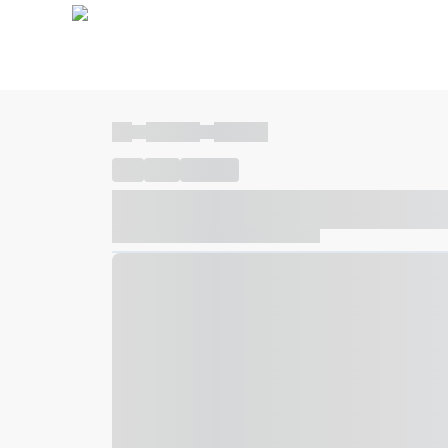
----
----- -----
----- -----
----
-----
---- ------
----- ----- -- ------ ---- ---- -- ---
----- ----- -- ------ ----- ----- -- ------