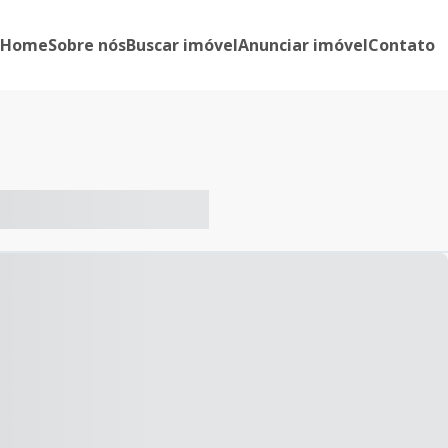
Home
Sobre nós
Buscar imóvel
Anunciar imóvel
Contato
-- ----- ----- --- ------