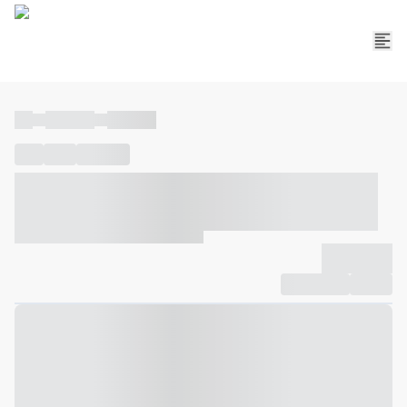
----
----- -----
----- -----
----
-----
---- ------
----- ----- -- ------ ---- ---- -- ----- ----- -----
--- ------
----- ----- -- ------ ----- ----- -- ------
-------------
Compartilhar
Favorito