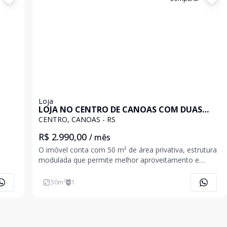
Loja
LOJA NO CENTRO DE CANOAS COM DUAS
VAGAS DE GARAGEM.
CENTRO, CANOAS - RS
R$ 2.990,00
/ mês
O imóvel conta com 50 m² de área privativa, estrutura
modulada que permite melhor aproveitamento e
organização do espaço, além de copa e banheiro.
Dispõe ainda de 02 vagas de estacionamento,
50
m²
1
oferecendo mais comodidade para proprietários e
clientes. Vale