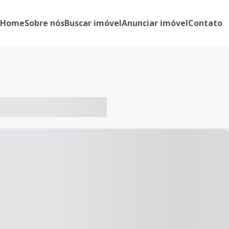
Home
Sobre nós
Buscar imóvel
Anunciar imóvel
Contato
-- ----- ----- --- ------