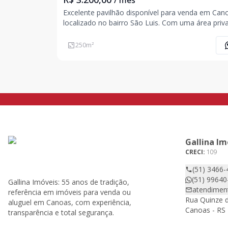
/ mês
Excelente pavilhão disponível para venda em Can
localizado no bairro São Luis. Com uma área privativa
de 250 m² e área total de 304 m², este imóvel é i
para o seu negócio. Não perca essa oportunidad
250
m²
investir em um espaço que pode atender às
Gallina Im
CRECI:
109
(51) 3466-
(51) 99640
Gallina Imóveis: 55 anos de tradição,
atendimen
referência em imóveis para venda ou
Rua Quinze d
aluguel em Canoas, com experiência,
Canoas - RS 
transparência e total segurança.