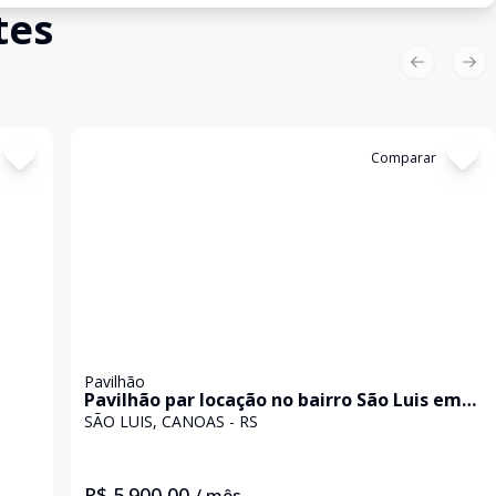
tes
Previous sl
Nex
Cód:
4241
Comparar
Pavilhão
Pavilhão par locação no bairro São Luis em
Canoas com 300m²
SÃO LUIS, CANOAS - RS
R$ 5.900,00