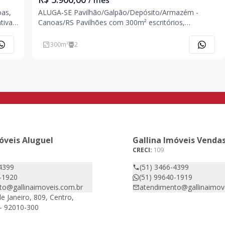
/ mês
oas,
ALUGA-SE Pavilhão/Galpão/Depósito/Armazém -
Canoas/RS Pavilhões com 300m² escritórios,
deal
banheiros, pé-direito com 6 metros, contra piso
e de
reforçado. Localizado no Bairro São Luis - Canoas/RS.
300
m²
2
Excelente localização, área industrial com fácil acesso
a
óveis Aluguel
Gallina Imóveis Venda
CRECI:
109
4399
(51) 3466-4399
-1920
(51) 99640-1919
to@gallinaimoveis.com.br
atendimento@gallinaimov
e Janeiro, 809, Centro,
- 92010-300