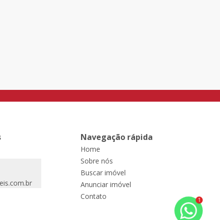
/ mês
Pavilhão comercial em ótima localização no bairro São
Luis, para diversas finalidades, de fácil acesso às
principais vias da cidade de Canoas.- Medindo
aproximadamente 600m² de área construída;-
2
Escritórios;- Banheiros;- Piso de alta tonelagem;- Vale à
pe
s
Navegação rápida
Home
Sobre nós
Buscar imóvel
eis.com.br
Anunciar imóvel
Contato
1