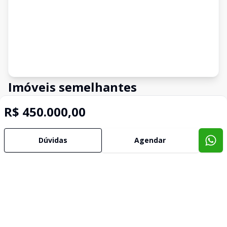
Imóveis semelhantes
Confira imóveis semelhantes
R$ 450.000,00
Dúvidas
Agendar
Cód:
4784
Comparar
Có