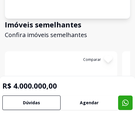
Imóveis semelhantes
Confira imóveis semelhantes
Cód:
TER345
Comparar
Có
R$ 4.000.000,00
Dúvidas
Agendar
Terreno
Terr
Venda TERRENO CANOAS RS Brasil
Ven
MATHIAS VELHO, CANOAS - RS
MAT