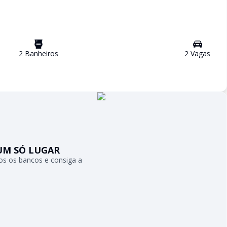
2
Banheiro
s
2
Vaga
s
UM SÓ LUGAR
s os bancos e consiga a