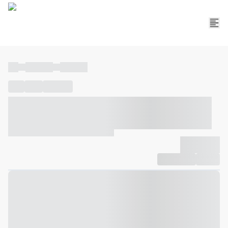
----
----- -----
----- -----
----
-----
---- ------
----- ----- -- ------ ---- ---- -- ----- ----- -----
--- ------
----- ----- -- ------ ----- ----- -- ------
-------------
Compartilhar
Favorito