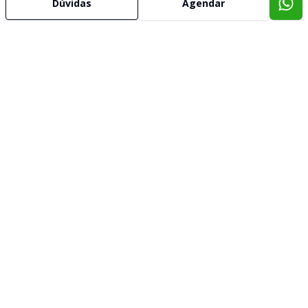
Dúvidas
Agendar
Corretor
GALLINA IMÓVEIS
Adelia Andreola Benini
57315
(51) 99293-8565
adelia@gallinaimoveis.com.br