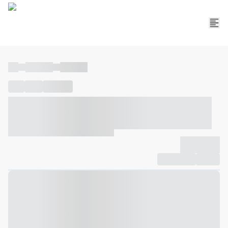
----
----- -----
----- -----
----
-----
---- ------
----- ----- -- ------ ---- ---- -- ----- ----- -----
--- ------
----- ----- -- ------ ----- ----- -- ------
-------------
Compartilhar
Favorito