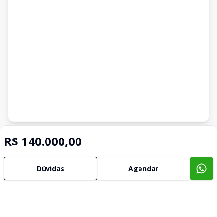
Imóveis semelhantes
R$ 140.000,00
Confira imóveis semelhantes
Dúvidas
Agendar
Cód:
4231
Comparar
Có