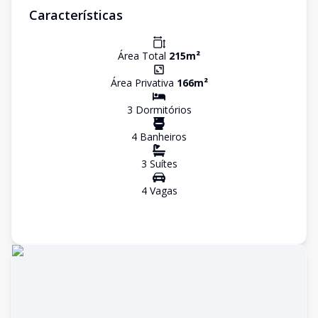
Características
Área Total
215
m²
Área Privativa
166
m²
3
Dormitório
s
4
Banheiro
s
3
Suíte
s
4
Vaga
s