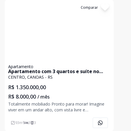
Cód:
4953
Comparar
Apartamento
Apartamento com 3 quartos e suíte no
Centro
CENTRO, CANOAS - RS
R$ 1.350.000,00
R$ 8.000,00
/ mês
Totalmente mobiliado Pronto para morar! Imagine
viver em um andar alto, com vista livre e
permanente, onde a luz natural entra suavemente e
a ventilação traz aquela sensação de leveza todos os
93
m²
3
3
dias.Este apartamento entrega exatamente o que