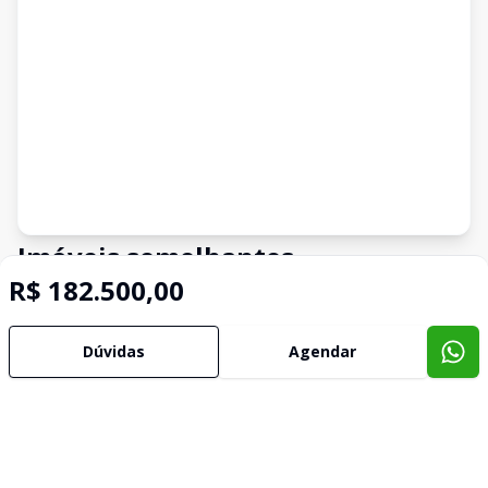
Imóveis semelhantes
R$ 182.500,00
Confira imóveis semelhantes
Dúvidas
Agendar
Cód:
4839
Comparar
Có