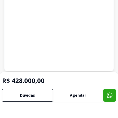
Imóveis semelhantes
R$ 428.000,00
Confira imóveis semelhantes
Dúvidas
Agendar
Cód:
APTO3686
Comparar