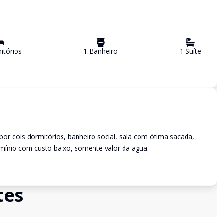
tório
s
1
Banheiro
1
Suíte
or dois dormitórios, banheiro social, sala com ótima sacada,
mínio com custo baixo, somente valor da agua.
tes