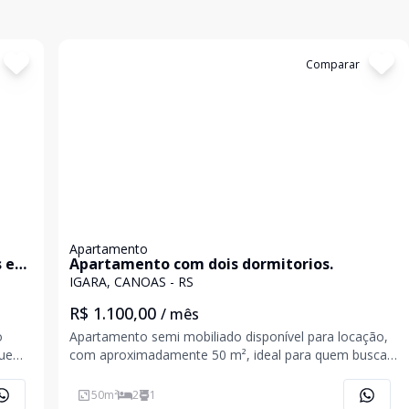
Cód:
4514
Comparar
Apartamento
 e
Apartamento com dois dormitorios.
IGARA, CANOAS - RS
R$ 1.100,00
/ mês
o
Apartamento semi mobiliado disponível para locação,
quem
com aproximadamente 50 m², ideal para quem busca
63
conforto e praticidade em um ambiente tranquilo e
os
bem organizado. O imóvel conta com dois dormitórios
50
m²
2
1