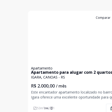
Cód:
4954
Comparar
Apartamento
Apartamento para alugar com 2 quartos
vaga na Igara
IGARA, CANOAS - RS
R$ 2.000,00
/ mês
Este encantador apartamento localizado no bairr
Igara oferece uma excelente oportunidade para 
busca conforto e praticidades. Com uma área de 
metros quadrados, o imóvel dispõe de dois quart
53
m²
2
1