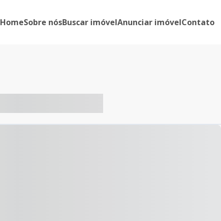
Home
Sobre nós
Buscar imóvel
Anunciar imóvel
Contato
-- ----- ----- --- ------