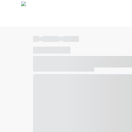
----
----- -----
----- -----
----
-----
---- ------
----- ----- -- ------ ---- ---- -- ---
----- ----- -- ------ ----- ----- -- ------