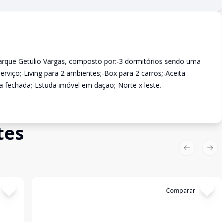
arque Getulio Vargas, composto por:-3 dormitórios sendo uma
erviço;-Living para 2 ambientes;-Box para 2 carros;-Aceita
a fechada;-Estuda imóvel em dação;-Norte x leste.
tes
Previous sl
Nex
Cód:
4513
Comparar