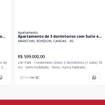
Apartamento
do
Apartamento de 3 dormitorios com Suite e
vaga de garagem no bairro Marechal
MARECHAL RONDON, CANOAS - RS
Rondon
R$ 599.000,00
to de
Life Park - Condomínio Green 3 dormitórios (1 suíte) 76
e 2
m2 · Semi-mobiliado · Novo, nunca habitado
Oportunidade exclusiva no Life Park! Apartamento
 é
pronto para morar, com acabamento de qualidade e
76
m²
3
2
 O
sem nenhum uso. Projeto moderno, funcional e com
exce