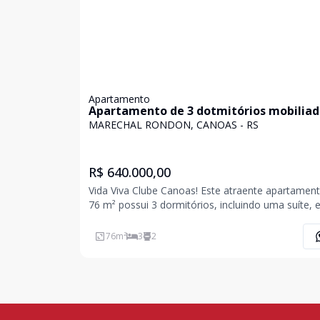
Apartamento
Apartamento de 3 dotmitórios mobilia
com vaga dupla.
MARECHAL RONDON, CANOAS - RS
R$ 640.000,00
Vida Viva Clube Canoas! Este atraente apartamen
76 m² possui 3 dormitórios, incluindo uma suíte, 
banheiros. Com uma sala mobiliada, armários
embutidos, cozinha planejada e churrasqueira, ele
76
m²
3
2
perfeito para confortáveis momentos em família.
con