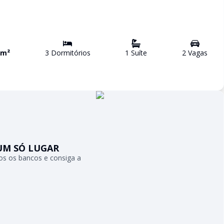
m²
3
Dormitório
s
1
Suíte
2
Vaga
s
UM SÓ LUGAR
s os bancos e consiga a