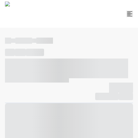
----
----- -----
----- -----
----
-----
---- ------
----- ----- -- ------ ---- ---- -- ----- ----- -----
--- ------
----- ----- -- ------ ----- ----- -- ------
-------------
Compartilhar
Favorito