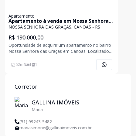
Apartamento
Apartamento à venda em Nossa Senhora
das Graças
NOSSA SENHORA DAS GRAÇAS, CANOAS - RS
R$ 190.000,00
Oportunidade de adquirir um apartamento no bairro
Nossa Senhora das Graças em Canoas. Localizado
na Rua Tomé de Souza, este imóvel oferece uma
excelente localização e potencial para se tornar o lar
52
m²
1
1
dos seus sonhos. Apartamento com 01 dormitório,
sala par
Corretor
GALLINA IMÓVEIS
Maria
(51) 99243-5482
mariasimone@gallinaimoveis.com.br