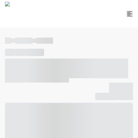
----
----- -----
----- -----
----
-----
---- ------
----- ----- -- ------ ---- ---- -- ----- ----- -----
--- ------
----- ----- -- ------ ----- ----- -- ------
-------------
Compartilhar
Favorito