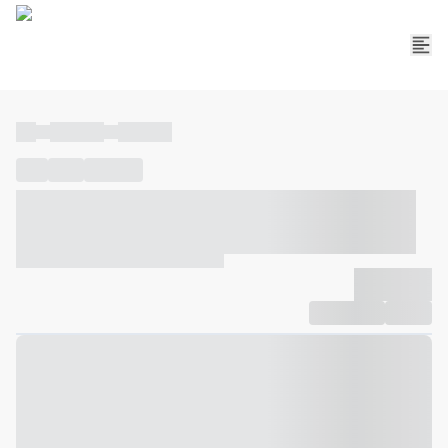
----
----- -----
----- -----
----
-----
---- ------
----- ----- -- ------ ---- ---- -- ----- ----- -----
--- ------
----- ----- -- ------ ----- ----- -- ------
-------------
Compartilhar
Favorito