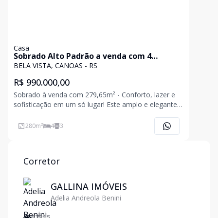
Casa
Sobrado Alto Padrão a venda com 4
dormítos, suíte, 4 vagas com Piscina e
BELA VISTA, CANOAS - RS
Espaço Gourmet no bairro Bela Vitsa
R$ 990.000,00
Próximo ao ParkShopping Canoas
Sobrado à venda com 279,65m² - Conforto, lazer e
sofisticação em um só lugar! Este amplo e elegante
sobrado conta com 4 dormitórios, sendo 1 suíte, 3
banheiros, 1 lavabo, sala de estar com lareira, sala
280
m²
4
3
de jantar, escritório, despensa, lavanderia, adeg
Corretor
GALLINA IMÓVEIS
Adelia Andreola Benini
57315