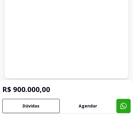
Imóveis semelhantes
R$ 900.000,00
Confira imóveis semelhantes
Dúvidas
Agendar
Cód:
4561
Comparar
Có