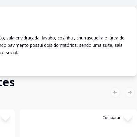
o, sala envidraçada, lavabo, cozinha , churrasqueira e área de
do pavimento possui dois dormitórios, sendo uma suíte, sala
ro social.
tes
Previous sl
Nex
Cód:
4454
Comparar