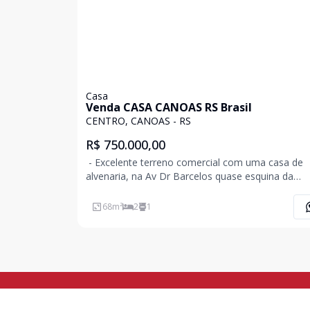
Casa
Venda CASA CANOAS RS Brasil
CENTRO, CANOAS - RS
R$ 750.000,00
- Excelente terreno comercial com uma casa de
alvenaria, na Av Dr Barcelos quase esquina da
Domingos Martins, com grande fluxo; - Medindo
275m2 de área superficial, sendo 11m de frente p
68
m²
2
1
25m de frente ao fundo; - Agende visita com corr
Adelia!