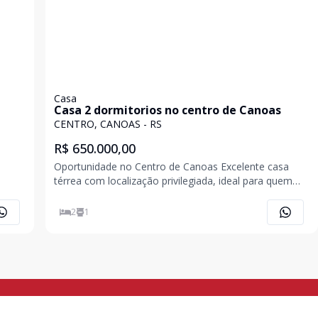
Casa
Casa 2 dormitorios no centro de Canoas
CENTRO, CANOAS - RS
R$ 650.000,00
Oportunidade no Centro de Canoas Excelente casa
térrea com localização privilegiada, ideal para quem
busca conforto e praticidade em uma das melhores
or
regiões da cidade. Características do imóvel: 2
2
1
etora
dormitórios amplos Banheiro social Sala de