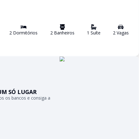
2
Dormitório
s
2
Banheiro
s
1
Suíte
2
Vaga
s
UM SÓ LUGAR
s os bancos e consiga a