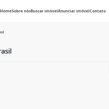
Home
Sobre nós
Buscar imóvel
Anunciar imóvel
Contato
sil
asil