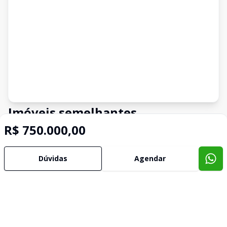
Imóveis semelhantes
R$ 750.000,00
Confira imóveis semelhantes
Dúvidas
Agendar
Cód:
CAS698
Comparar
Có