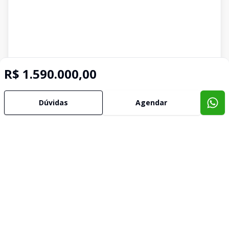
R$ 1.590.000,00
Dúvidas
Agendar
Imóveis semelhantes
Confira imóveis semelhantes
Cód:
COND348
Comparar