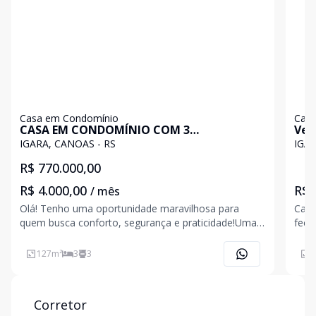
Casa em Condomínio
Casa
CASA EM CONDOMÍNIO COM 3
Ven
DORMITORIOS CANOAS RS Brasil
Bras
IGARA, CANOAS - RS
IGAR
R$ 770.000,00
R$ 4.000,00
R$ 
/ mês
Olá! Tenho uma oportunidade maravilhosa para
Casa
quem busca conforto, segurança e praticidade!Uma
fech
excelente casa mobiliada em um condomínio
shop
encantador.São 3 dormitórios, incluindo uma suíte
auxi
127
m²
3
3
6
que oferece espaço e privacidade para toda a família.
vaga
A sala de estar
espo
Corretor