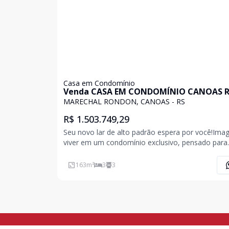
Casa em Condomínio
Venda CASA EM CONDOMÍNIO CANOAS 
Brasil
MARECHAL RONDON, CANOAS - RS
R$ 1.503.749,29
Seu novo lar de alto padrão espera por você!Imag
viver em um condomínio exclusivo, pensado para
oferecer o máximo de conforto, sofisticação e
praticidade. Apresentamos um belíssimo sobrad
163
m²
3
3
3 dormitórios, sendo uma suíte, perfeito para qu
busca o