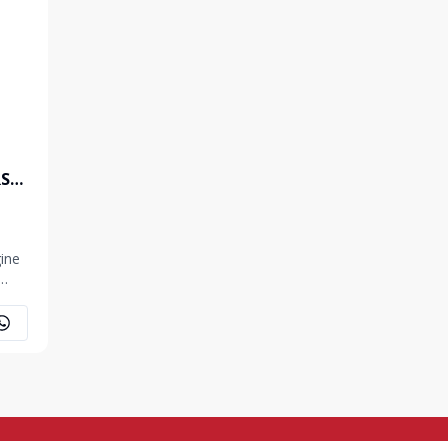
RS
ine
o com
em