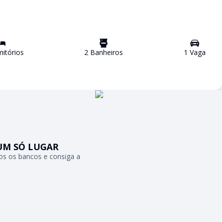
itório
s
2
Banheiro
s
1
Vaga
UM SÓ LUGAR
s os bancos e consiga a