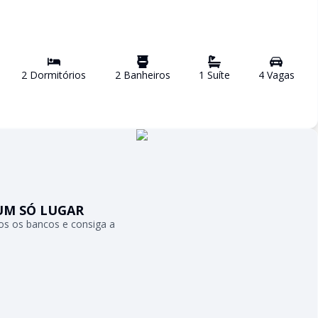
2
Dormitório
s
2
Banheiro
s
1
Suíte
4
Vaga
s
UM SÓ LUGAR
s os bancos e consiga a