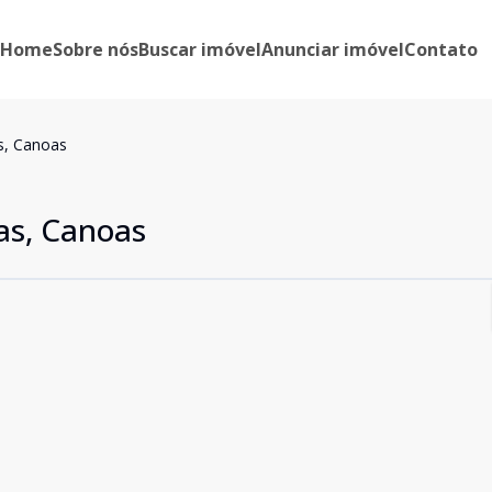
Home
Sobre nós
Buscar imóvel
Anunciar imóvel
Contato
s, Canoas
as, Canoas