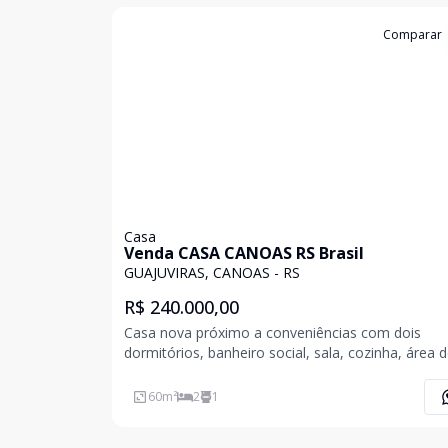
Cód:
CAS3782
Comparar
Casa
Venda CASA CANOAS RS Brasil
GUAJUVIRAS, CANOAS - RS
R$ 240.000,00
Casa nova próximo a conveniências com dois
dormitórios, banheiro social, sala, cozinha, área 
serviço, espaço para estacionamento, pátio todo
fechado;- Área privativa de aproximadamente 60m
60
m²
2
1