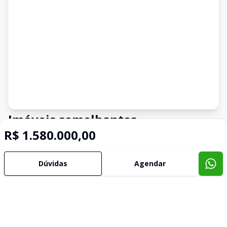
Imóveis semelhantes
R$ 1.580.000,00
Confira imóveis semelhantes
Dúvidas
Agendar
Cód:
4349
Comparar