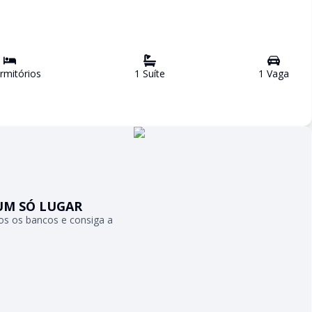
mitório
s
1
Suíte
1
Vaga
UM SÓ LUGAR
s os bancos e consiga a