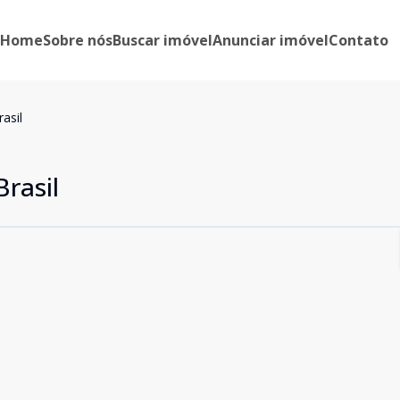
Home
Sobre nós
Buscar imóvel
Anunciar imóvel
Contato
asil
rasil