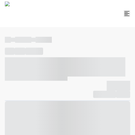
----
----- -----
----- -----
----
-----
---- ------
----- ----- -- ------ ---- ---- -- ----- ----- -----
--- ------
----- ----- -- ------ ----- ----- -- ------
-------------
Compartilhar
Favorito