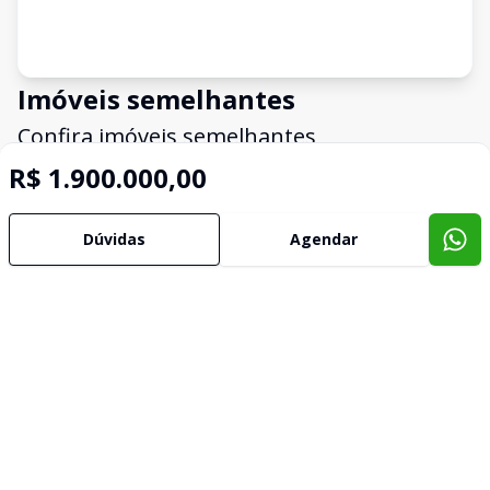
Imóveis semelhantes
Confira imóveis semelhantes
R$ 1.900.000,00
Cód:
SCOM183
Comparar
Có
Dúvidas
Agendar
Loja
Loja
Venda LOJA CANOAS RS Brasil
Ven
CENTRO, CANOAS - RS
CEN