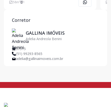
imóv
58
m²
1
1
func
com
Corretor
GALLINA IMÓVEIS
Adelia Andreola Benini
57315
(51) 99293-8565
adelia@gallinaimoveis.com.br