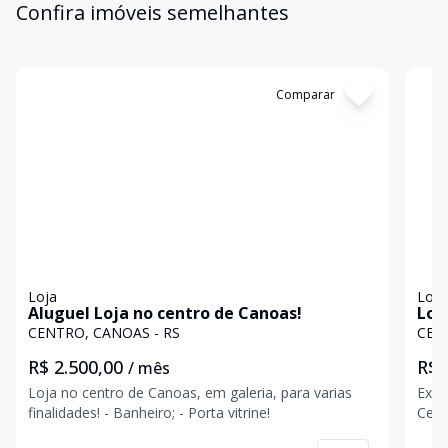
Confira imóveis semelhantes
Cód:
4710
Comparar
Có
Loja
Loja
Aluguel Loja no centro de Canoas!
Loj
Can
CENTRO, CANOAS - RS
CEN
R$ 2.500,00
R$ 
/ mês
Loja no centro de Canoas, em galeria, para varias
Exce
finalidades! - Banheiro; - Porta vitrine!
Cent
em u