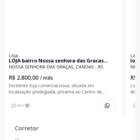
Loja
Loja
LOJA bairro Nossa senhora das Gracas
loj
CANOAS RS
NOSSA SENHORA DAS GRAÇAS, CANOAS - RS
NOS
R$ 2.800,00
R$ 
/ mês
Excelente loja comercial nova, situada em
Loja
localização privilegiada, próxima ao Centro de
dist
Canoas, com fácil acesso à BR-116 e à Avenida
imóv
Inconfidência. O imóvel conta com 43m² de área
térr
43
m²
1
3
privativa, pé-direito duplo, proporcionando maior
ofer
amplitude e possibil
ideal
Corretor