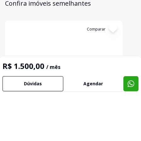
Confira imóveis semelhantes
Cód:
4681
Comparar
R$ 1.500,00
/ mês
Dúvidas
Agendar
Loja
Aluguel loja bairro São Luis
SÃO LUIS, CANOAS - RS
R$ 700,00
/ mês
Ótima loja de esquina à uma quadra da estação São
Luis do trem; - Com piso cerâmico e forro de PVC; -
Banheiro; - Oportunidade de você abrir seu negócio