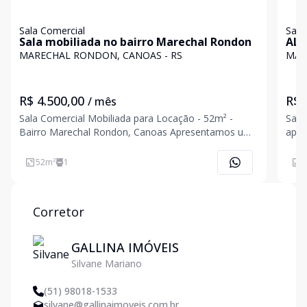
Sala Comercial
Sala
Sala mobiliada no bairro Marechal Rondon
ALU
MARECHAL RONDON, CANOAS - RS
MAR
R$ 4.500,00
R$ 
/ mês
Sala Comercial Mobiliada para Locação - 52m² -
Sala
Bairro Marechal Rondon, Canoas Apresentamos uma
aproxima
excelente oportunidade para locação de sala
spli
comercial com 52 metros quadrados, localizada na
aces
52
m²
1
2
Rua São Pedro, no prestigiado bairro Marechal
inte
Rondon, em Canoas.
Corretor
GALLINA IMÓVEIS
Silvane Mariano
(51) 98018-1533
silvane@gallinaimoveis.com.br