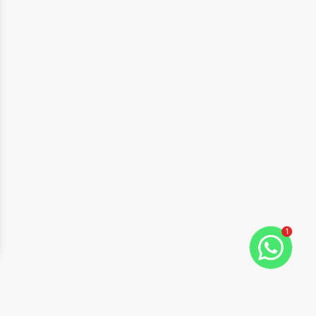
1
ide
t slide