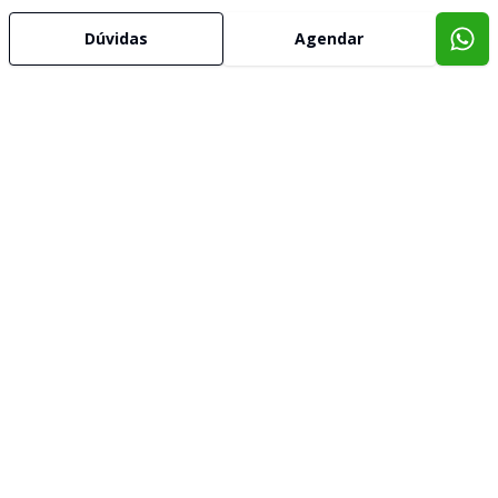
Dúvidas
Agendar
Corretor
GALLINA IMÓVEIS
Adelia Andreola Benini
57315
(51) 99293-8565
adelia@gallinaimoveis.com.br